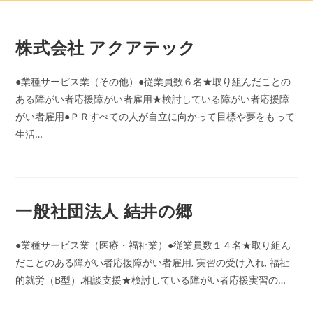
コ
ン
株式会社 アクアテック
テ
ン
ツ
●業種サービス業（その他）●従業員数６名★取り組んだことの
へ
ある障がい者応援障がい者雇用★検討している障がい者応援障
ス
がい者雇用●ＰＲすべての人が自立に向かって目標や夢をもって
キ
生活…
ッ
プ
一般社団法人 結井の郷
●業種サービス業（医療・福祉業）●従業員数１４名★取り組ん
だことのある障がい者応援障がい者雇用, 実習の受け入れ, 福祉
的就労（B型）,相談支援★検討している障がい者応援実習の…