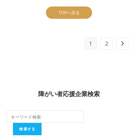
TOPへ戻る
1
2
次のペ
障がい者応援企業検索